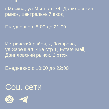
Условия доставки
Политика обработки персональных
данных
ИП Говорушко Анна Викторовна
ИНН 772572753009
ОГРНИП 322774600231991
Студия дизайна Allo Galochka