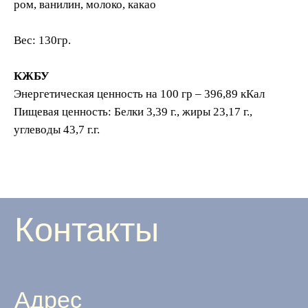
ром, ванилин, молоко, какао
Адрес
Вес: 130гр.
г.Москва, ул.Мытная, 74, Даниловский
рынок, центральный вход
КЖБУ
Энергетическая ценность на 100 гр – 396,89 кКал
Ежедневно с 8:00 до 21:00
Пищевая ценность: Белки 3,39 г., жиры 23,17 г.,
углеводы 43,7 г.г.
Истринский район, д.Захарово,
ул.Заречная, 45а стр.1, Estate Mall,
Даниловский рынок, 2 этаж
Ежедневно с 10:00 до 22:00
Соц. сети
Документация