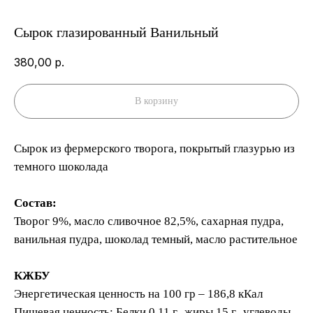
Сырок глазированный Ванильный
380,00
р.
В корзину
Сырок из фермерского творога, покрытый глазурью из
темного шоколада
Состав:
Контакты
Творог 9%, масло сливочное 82,5%, сахарная пудра,
ванильная пудра, шоколад темный, масло растительное
Адрес
КЖБУ
Энергетическая ценность на 100 гр – 186,8 кКал
г.Москва, ул.Мытная, 74, Даниловский
рынок, центральный вход
Пищевая ценность: Белки 0,11 г., жиры 15 г., углеводы