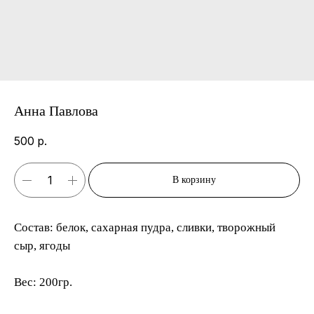
Анна Павлова
500
р.
Контакты
В корзину
Адрес
Состав: белок, сахарная пудра, сливки, творожный
сыр, ягоды
г.Москва, ул.Мытная, 74, Даниловский
рынок, центральный вход
Вес: 200гр.
Ежедневно с 8:00 до 21:00